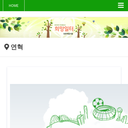
Tog
HOME
nav
연혁